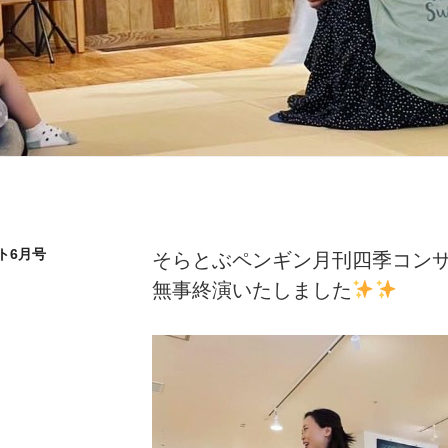
ト6月号
そらとぶペンギン月刊四季コンサ
無事終演いたしました