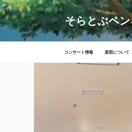
コ
ン
テ
そらとぶペン
ン
ツ
へ
ス
コンサート情報
楽団について
キ
ッ
プ