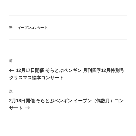
カ
イーブンコンサート
テ
ゴ
リ
ー
投
前
前
稿
の
12月17日開催 そらとぶペンギン 月刊四季12月特別号
ナ
投
クリスマス絵本コンサート
ビ
稿
ゲ
次
次
の
ー
2月18日開催 そらとぶペンギン イーブン（偶数月）コン
投
シ
サート
稿
ョ
ン