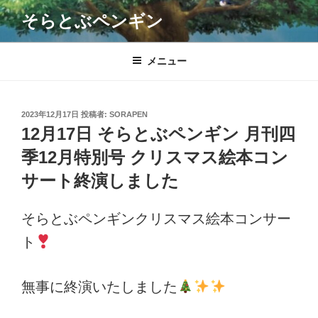
コ
そらとぶペンギン
ン
テ
ン
メニュー
ツ
へ
ス
投
2023年12月17日
投稿者:
SORAPEN
キ
稿
12月17日 そらとぶペンギン 月刊四
日:
ッ
季12月特別号 クリスマス絵本コン
プ
サート終演しました
そらとぶペンギンクリスマス絵本コンサー
ト
無事に終演いたしました