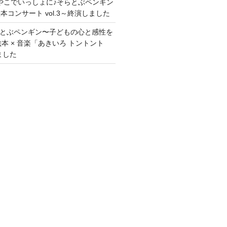
おやこでいっしょに♪そらとぶペンギン
コンサート vol.3～終演しました
2 そらとぶペンギン〜子どもの心と感性を
絵本 × 音楽「あきいろ トントント
ました