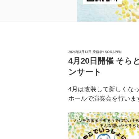
投
2024年3月13日
投稿者:
SORAPEN
稿
4月20日開催 そ
日:
ンサート
4月は改装して新しくな
ホールで演奏会を行いま