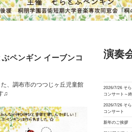
演奏
らとぶペンギン イーブンコ
った、調布市のつつじヶ丘児童館
2026/7/26
す♫
コンサート～
2026/7/26
コンサート
新年のご挨拶