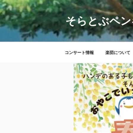
コ
ン
テ
そらとぶペン
ン
ツ
へ
ス
コンサート情報
楽団について
キ
ッ
プ