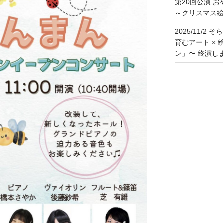
第20回公演 
～クリスマス絵本
2025/11/
育むアート × 
ン」〜 終演し